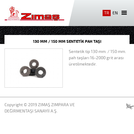
TR
EN
130 MM / 150 MM SENTETIK PAH TAŞI
Sentetik tip 130 mm. / 150 mm.
pah taşları 16-2000 grit arası
üretilmektedir.
Copyright © 2019
ZIMAŞ ZIMPARA VE
DEĞİRMENTAŞI SANAYİİ A.Ş.