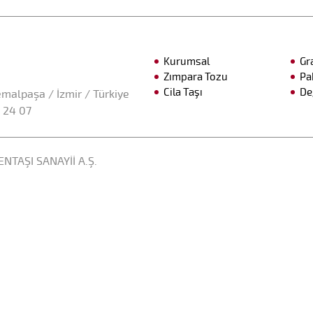
Kurumsal
Gr
Zımpara Tozu
Pa
Cila Taşı
De
malpaşa / İzmir / Türkiye
 24 07
NTAŞI SANAYİİ A.Ş.