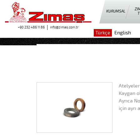
ZI
KURUMSAL
T
+90 232 486 11 86
info@zimas.com.tr
Türkçe
English
Atelyeler
Kaygan ol
Ayrıca No
için ayrı 