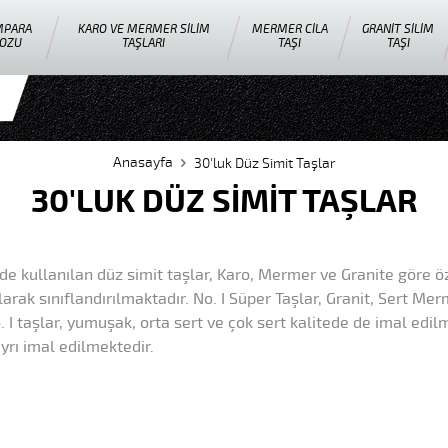
MPARA
KARO VE MERMER SILIM
MERMER CILA
GRANIT SILIM
OZU
TAŞLARI
TAŞI
TAŞI
Anasayfa
30'luk Düz Simit Taşlar
30'LUK DÜZ SIMIT TAŞLAR
de kullanılan düz simit taşlar, Karo, Mermer ve Granite göre öze
arak sınıflandırılmaktadır. No. I Süper Taşlar, Granit, Sert Merm
. I taşlar, yumuşak, orta sert ve çok sert kalitede de imal edil
ayrı imal edilmektedir.