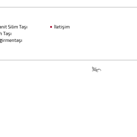
anit Silim Taşı
İletişim
h Taşı
ğirmentaşı