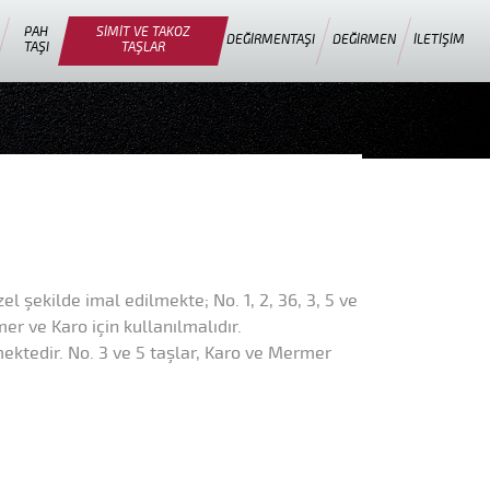
PAH
SIMIT VE TAKOZ
DEĞIRMENTAŞI
DEĞIRMEN
İLETIŞIM
TAŞI
TAŞLAR
l şekilde imal edilmekte; No. 1, 2, 36, 3, 5 ve
er ve Karo için kullanılmalıdır.
mektedir. No. 3 ve 5 taşlar, Karo ve Mermer